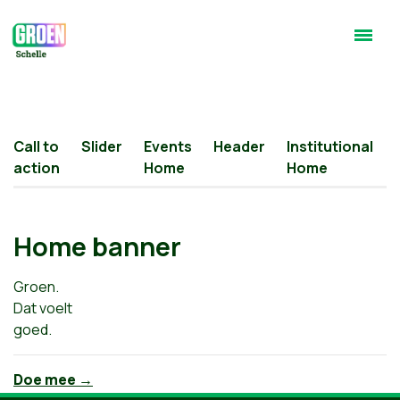
Call to
Slider
Events
Header
Institutional
action
Home
Home
Home banner
Groen.
Dat voelt
goed.
Doe mee →