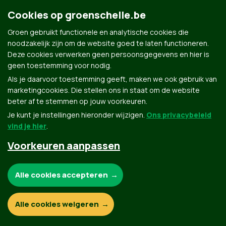
Cookies op groenschelle.be
Groen gebruikt functionele en analytische cookies die
noodzakelijk zijn om de website goed te laten functioneren.
Deze cookies verwerken geen persoonsgegevens en hier is
geen toestemming voor nodig.
Groen.be
Als je daarvoor toestemming geeft, maken we ook gebruik van
marketingcookies. Die stellen ons in staat om de website
beter af te stemmen op jouw voorkeuren.
Je kunt je instellingen hieronder wijzigen.
Ons privacybeleid
Contact
Privacybeleid
vind je hier
.
© Copyright Groen 2026 | Gemaakt met
NationBuilder
| Gebouwd door
Tectonica
Voorkeuren aanpassen
Noodzakelijke cookies:
Alle cookies accepteren
Functionele en analytische cookies:
Alle cookies weigeren