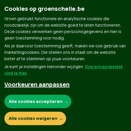
Cookies op groenschelle.be
Groen gebruikt functionele en analytische cookies die
noodzakelijk zijn om de website goed te laten functioneren.
Deze cookies verwerken geen persoonsgegevens en hier is
Groen.be
geen toestemming voor nodig.
Als je daarvoor toestemming geeft, maken we ook gebruik van
marketingcookies. Die stellen ons in staat om de website
Contact
Privacybeleid
beter af te stemmen op jouw voorkeuren.
Je kunt je instellingen hieronder wijzigen.
Ons privacybeleid
© Copyright Groen 2026 | Gemaakt met
NationBuilder
| Gebouwd door
Tectonica
vind je hier
.
Voorkeuren aanpassen
Noodzakelijke cookies:
Alle cookies accepteren
Functionele en analytische cookies:
Alle cookies weigeren