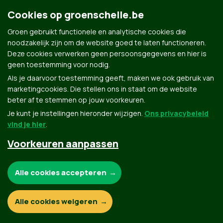
Lid 2
Cookies op groenschelle.be
Sed at dapibus tortor. Nulla in lectus tortor. Nulla facilisi.
Groen gebruikt functionele en analytische cookies die
Fusce placerat vestibulum gravida. Ut accumsan ut orci in
noodzakelijk zijn om de website goed te laten functioneren.
finibus. Etiam ac cursus tellus.
Deze cookies verwerken geen persoonsgegevens en hier is
geen toestemming voor nodig.
Als je daarvoor toestemming geeft, maken we ook gebruik van
marketingcookies. Die stellen ons in staat om de website
beter af te stemmen op jouw voorkeuren.
Je kunt je instellingen hieronder wijzigen.
Ons privacybeleid
vind je hier
.
Groen.be
Voorkeuren aanpassen
Noodzakelijke cookies:
Alle cookies accepteren
Contact
Privacybeleid
© Copyright Groen 2026 | Gemaakt met
NationBuilder
| Gebouwd door
Tectonica
Functionele en analytische cookies:
Alle cookies weigeren